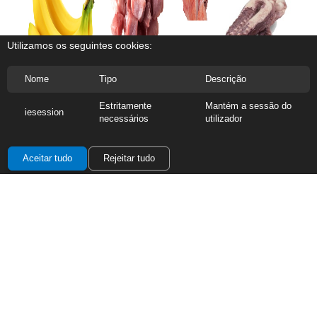
Red Fish
Utilizamos os seguintes cookies:
Rojões de Porco
Nome
Tipo
Descrição
Tentáculos de Pota
Banana Estrangeira
Estritamente
Mantém a sessão do
iesession
necessários
utilizador
Aceitar tudo
Rejeitar tudo
Dolce Gusto
Vinho Monte Velho
Arroz Agulha Caçarola
Skip Active Clean