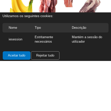
Red Fish
Utilizamos os seguintes cookies:
Rojões de Porco
Nome
Tipo
Descrição
Tentáculos de Pota
Banana Estrangeira
Estritamente
Mantém a sessão do
iesession
necessários
utilizador
Aceitar tudo
Rejeitar tudo
Dolce Gusto
Vinho Monte Velho
Arroz Agulha Caçarola
Skip Active Clean